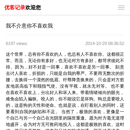
优客记录
欢迎您
我不介意你不喜欢我
6197 views
2014-10-29 08:36:52
这个世界，总有你不喜欢的人，也总有人不喜欢你。这都很正
常。而且，无论你有多好，也无论对方有多好，都苛求彼此不
得。因为，好不好是一回事，喜欢不喜欢是另一回事。 刻意
去讨人喜欢，折损的，只能是自我的尊严。不要用无数次的折
腰，去换得一个漠然的低眉。纡尊降贵换来的，只会是对方愈
发地居高临下和颐指气使。没有平视，就永无对等。 也不要
在喜欢不喜欢上，分出好人和坏人来。带着情绪倾向的眼光，
难免会陷入褊狭。咬人的，你不能说它是坏狗。狗总是要咬人
的，这是狗的天性和使命。也就是说，在盯着别人的同时，还
要看到自我的缺陷和不足。 当然了，极致的喜欢，更像是一
个自己与另一个自己在光阴里的隔世重逢。愿为对方毫无道理
地盛开，会为对方无可救药地投入，这都是极致的喜欢。这时