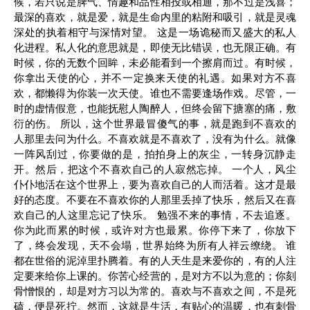
候，若只说是脾气、情趣和品性相投或相通，那不过是浅喜；
最深的喜欢，就是爱，就是生命内里的粘附和吸引，就是灵魂
深处的执着相守与深情对望。 这是一场诡秘而又盛大的私人
化进程。私人化的意思就是，即使无比错误，也无限正确。有
时候，你的无数个回眸，未必能看到一个擦肩而过。有时候，
你拿出天使的心，并不一定换来天使的礼遇。如果对方不喜
欢，都懒得为你装一次天使。谁也不需要逢场作戏。尽管，一
时的虚情假意，也能抚慰人陶醉人，但终会留下搪塞的痛，敷
衍的伤。 所以，这个世界最冒傻气的事，就是跑到不喜欢的
人那里去问为什么。不喜欢就是不喜欢了，没有为什么。就像
一阵风刮过，你要做的是，拍拍身上的灰尘，一转身沉静走
开。然后，把这个不喜欢自己的人寂然忘掉。 一个人，风尘
仆仆地活在这个世界上，要为喜欢自己的人而活着。这才是最
好的态度。不要在不喜欢你的人那里丢掉了快乐，然后又在喜
欢自己的人这里忘记了快乐。 勉强不来的事情，不去追逐。
你为此而累的时候，或许对方也最累。你停下来了，你放下
了，终会发现，天不会塌，世界始终为所有人祥云缭绕。 谁
都在世俗的泥淖里扑腾着。有的人天生是来爱你的，有的人注
定要来给你上课的。你苦心经营的，是对方不以为意的；你刻
骨憎恨的，却是对方习以为常的。喜欢与不喜欢之间，不是死
磕，便是死拧。然而，这就是生活，有贴心的温暖，也有刺骨