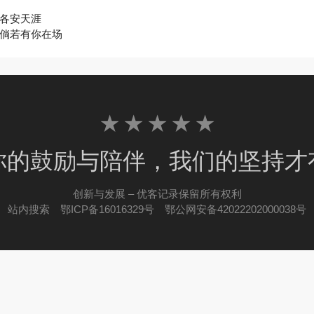
各安天涯
倘若有你在场
★ ★ ★ ★ ★
你的鼓励与陪伴，我们的坚持才
创新与发展 – 优客记录保留所有权利
站内搜索
鄂ICP备16016329号
鄂公网安备42022202000038号