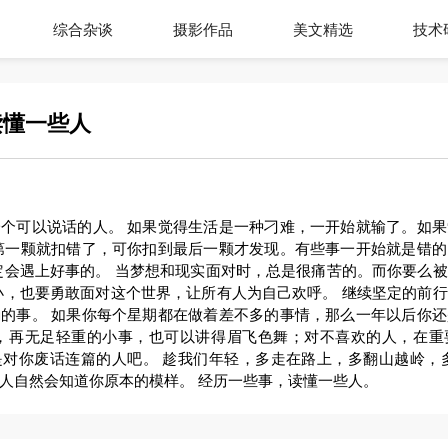
综合杂谈
摄影作品
美文精选
技术
读懂一些人
个可以说话的人。 如果觉得生活是一种刁难，一开始就输了。如
第一颗就扣错了，可你扣到最后一颗才发现。有些事一开始就是错
定会遇上好事的。 当梦想和现实面对时，总是很痛苦的。而你要么
小，也要勇敢面对这个世界，让所有人为自己欢呼。 继续坚定的前
的事。 如果你每个星期都在做着差不多的事情，那么一年以后你
人，再无足轻重的小事，也可以讲得眉飞色舞；对不喜欢的人，在重
对你废话连篇的人吧。 趁我们年轻，多走在路上，多翻山越岭，
人自然会知道你原本的模样。 经历一些事，读懂一些人。