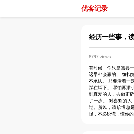
优客记录
经历一些事，
6797 views
有时候，你只是需要一
迟早都会赢的。 纽扣
不承认。 只要活着一
踩在脚下。 哪怕再渺
到真爱的人，去做正确
了一岁。 对喜欢的
过。所以，请珍惜总是
强，不必说谎，懂你的