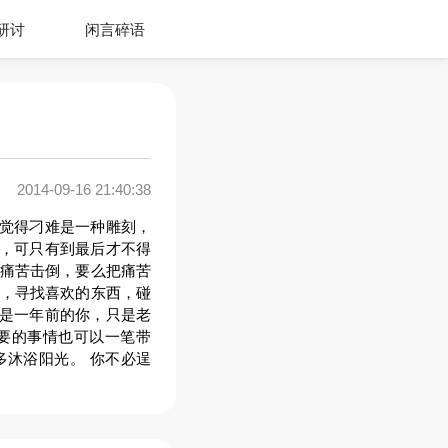
研讨
闲言碎语
2014-09-16 21:40:38
果觉得刁难是一种雕刻，
的，可只有到最后才不得
被痛苦击倒，要么把痛苦
行，寻找喜欢的东西，碰
还是一年前的你，只是老
要的事情也可以一笔带
多沐浴阳光。 你不必逞