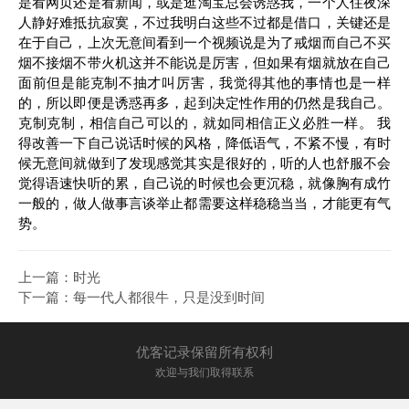
是看网页还是看新闻，或是逛淘宝总会诱惑我，一个人住夜深
人静好难抵抗寂寞，不过我明白这些不过都是借口，关键还是
在于自己，上次无意间看到一个视频说是为了戒烟而自己不买
烟不接烟不带火机这并不能说是厉害，但如果有烟就放在自己
面前但是能克制不抽才叫厉害，我觉得其他的事情也是一样
的，所以即便是诱惑再多，起到决定性作用的仍然是我自己。
克制克制，相信自己可以的，就如同相信正义必胜一样。 我
得改善一下自己说话时候的风格，降低语气，不紧不慢，有时
候无意间就做到了发现感觉其实是很好的，听的人也舒服不会
觉得语速快听的累，自己说的时候也会更沉稳，就像胸有成竹
一般的，做人做事言谈举止都需要这样稳稳当当，才能更有气
势。
上一篇：
时光
下一篇：
每一代人都很牛，只是没到时间
优客记录保留所有权利
欢迎与我们取得联系