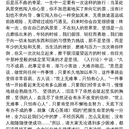
后是压不曲的脊梁。一生中一定要有一次这样的旅行：当某处
风景突然闯入你心里，你不加思索地买了奔向它的票，没有计
划也不求向导，像它闯入你心一样突如其来。无畏旅途遥远或
前路艰险，无谓错过或恰巧遇见。归来时你会自觉很骄傲：终
有一次，你在自己的风景里，不在别人的世界里。坚强是一点
点磨练出来的，年轻的时候，我们倔强、轻狂而勇敢，我们敢
于向一切未知的东西和旧的习惯势力挑战，那不是坚强，而是
年少的无知和无畏。当生活的挫折、磨难与压力一次次将你绊
倒，你又一次次站立起来，擦干眼泪凝望远方的时候，你目光
中那种坚毅的镇定里写满的才是坚强。《入行论》中说：“久
习不成易，此事定非有，渐习小害故，大难亦能忍。”意思是
说，做世间任何一件事情，只要长久地加以串习，这件事就会
变得非常容易。古人说：“世上无难事，只怕有心人。”一件事
情一开始看起来无论有多么困难，只要我们经常去串习，慢慢
地就会熟能生巧。 坚强的人，泪流干了依然会挺起坚实的胸
膛，坚强的人，血流尽了依然还会有永不改变的信仰。“世上
无难事，只怕有心人”，只要肯坚持不懈地去努力，天底下没
有办不成的事，就像《真心英雄》唱的“把握生命里的每一分
钟，全力以赴我们心中的梦，不经历风雨，怎么见彩虹，没有
人能随随便便成功……”所以，请大家无论遇到多少困难，都