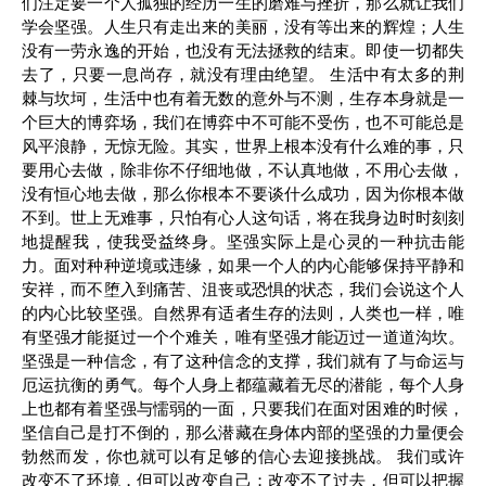
们注定要一个人孤独的经历一生的磨难与挫折，那么就让我们
学会坚强。人生只有走出来的美丽，没有等出来的辉煌；人生
没有一劳永逸的开始，也没有无法拯救的结束。即使一切都失
去了，只要一息尚存，就没有理由绝望。 生活中有太多的荆
棘与坎坷，生活中也有着无数的意外与不测，生存本身就是一
个巨大的博弈场，我们在博弈中不可能不受伤，也不可能总是
风平浪静，无惊无险。其实，世界上根本没有什么难的事，只
要用心去做，除非你不仔细地做，不认真地做，不用心去做，
没有恒心地去做，那么你根本不要谈什么成功，因为你根本做
不到。世上无难事，只怕有心人这句话，将在我身边时时刻刻
地提醒我，使我受益终身。坚强实际上是心灵的一种抗击能
力。面对种种逆境或违缘，如果一个人的内心能够保持平静和
安祥，而不堕入到痛苦、沮丧或恐惧的状态，我们会说这个人
的内心比较坚强。自然界有适者生存的法则，人类也一样，唯
有坚强才能挺过一个个难关，唯有坚强才能迈过一道道沟坎。
坚强是一种信念，有了这种信念的支撑，我们就有了与命运与
厄运抗衡的勇气。每个人身上都蕴藏着无尽的潜能，每个人身
上也都有着坚强与懦弱的一面，只要我们在面对困难的时候，
坚信自己是打不倒的，那么潜藏在身体内部的坚强的力量便会
勃然而发，你也就可以有足够的信心去迎接挑战。 我们或许
改变不了环境，但可以改变自己；改变不了过去，但可以把握