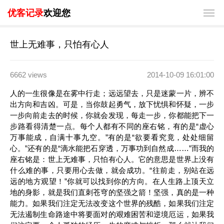
优客记录
欢迎您
世上无难事，只怕有心人
6662 views
2014-10-09 16:01:00
人的一生很像是在雾中行走；远远望去，只是迷蒙一片，辨不
出方向和吉凶。可是，当你鼓起勇气，放下忧惧和怀疑，一步
一步向前走去的时候，你就会发现，每走一步，你都能把下一
步路看得清楚一点。每个人都有不同的座右铭，有的是“虚心
万事能成，自满十事九空。”有的是“欲要看究竟，处处细留
心。”还有的是“滴水能把石穿透，万事功到自然成……”而我的
座右铭是：世上无难事，只怕有心人。它的意思是世界上没有
什么难的事，只要用心去做，就会成功。“往前走，别站在远
远的地方观望！”你就可以找到你的方向。在人生路上顶天立
地的身影，就是我们直刺苍穹的坚强之箭！坚强，真的是一种
能力。如果我们注定无法改变这个世界的残酷，如果我们注定
无法遏制生命路途中将要面对的艰难困苦和逆境厄运，如果我