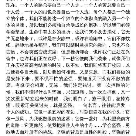
现在。一个人的路总要自己一个人走，一个人的苦总要自己一
个人受，一个人的泪也总要自己一个人流。每个人都是一个独
立的个体，我们不能将这一个独立的个体彻底的融入另一个个
体的灵魂，所以我们必须独自承受成长的磨砺，所以我们必须
学会坚强。生命中有太多的挫折，让我们来不及去消化，它无
声无息地来了。或许是在安静中，或许在喧闹中，它们不像蚊
帐，静静地呆在那里，我们可以随时掌握它的动向，它也不会
变质，不会突然变成凉席。但是挫折却会，也许我们正处在兴
奋中，也许我们正在欢呼，下一秒它便向我们袭来，就像我们
正在庆祝着高考结束的时候，殊不知，我们即将离开校园，以
后便要各自天涯，以后要如何相聚。又是失意。而我们要做的
是安静下来，要不慌不忙的坚强，要知道天下没有不散的宴
席。有缘便会相聚，无缘，我们注定错过。第一次摔跤的时
候，我们不懂得什么叫坚强，只知道痛，当一次次摔倒，又一
次次重新站立起来的时候，我们明白了，擦干眼泪，忘掉疼
痛，咬紧牙关挺过去，就是坚强。 一句名言，往往能启发一
个人的成功。它像一条五彩的花边，时刻镶嵌在我的心头；它
像一股风，为我驱散眼前的迷雾；它像一盏灯，为我照亮前方
的道路；它更像舵，使我把握住人生的小舟……学会坚强，勇
敢地去面对所有的挑战。坚强的背后是血性的刚毅，坚强的背