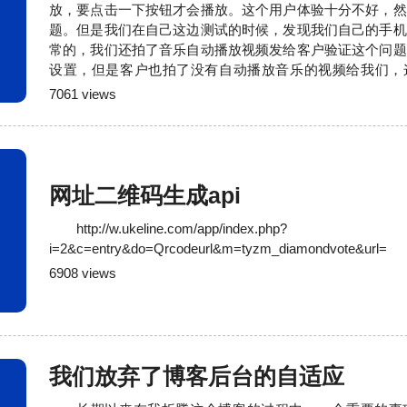
放，要点击一下按钮才会播放。这个用户体验十分不好，然
题。但是我们在自己这边测试的时候，发现我们自己的手机
常的，我们还拍了音乐自动播放视频发给客户验证这个问题
设置，但是客户也拍了没有自动播放音乐的视频给我们，
了，觉得这个事情没那么简单，但始终找不到原因。于是我
7061 views
手机来进行测试，最后我们发现确实有一部分人的手机是
的，还有一部分人的手机打开就有音乐的。当我们一筹莫展
网址二维码生成api
http://w.ukeline.com/app/index.php?
i=2&c=entry&do=Qrcodeurl&m=tyzm_diamondvote&url=
6908 views
我们放弃了博客后台的自适应