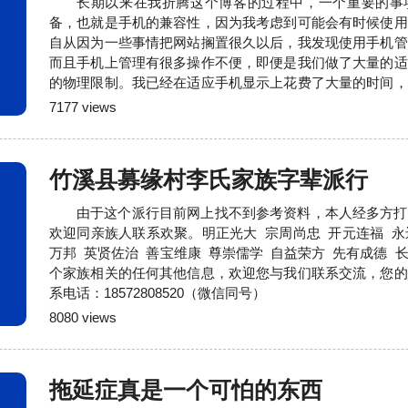
长期以来在我折腾这个博客的过程中，一个重要的事
备，也就是手机的兼容性，因为我考虑到可能会有时候使用
自从因为一些事情把网站搁置很久以后，我发现使用手机管
而且手机上管理有很多操作不便，即便是我们做了大量的适
的物理限制。我已经在适应手机显示上花费了大量的时间，
情上花费时间了，我放弃了博客后台对移动设备的兼容性，
7177 views
后台显示的样子，这一算是一个新的跨越。
竹溪县募缘村李氏家族字辈派行
由于这个派行目前网上找不到参考资料，本人经多方打
欢迎同亲族人联系欢聚。明正光大 宗周尚忠 开元连福 永
万邦 英贤佐治 善宝维康 尊崇儒学 自益荣方 先有成德 
个家族相关的任何其他信息，欢迎您与我们联系交流，您的
系电话：18572808520（微信同号）
8080 views
拖延症真是一个可怕的东西