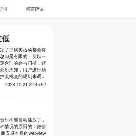
研讨
闲言碎语
过低
定了抽奖类活动都会有
总归是有限的，所以一
定合理的参与门槛，避
众所周知，用户进行抽
抽奖机会的规则来调节
报名和每天第一次分享
2023-10-21 22:45:52
两种途径都是可以自定
好友报
音乐不能自动播放了，
种情况的原因的：微信
安卓本身的webview