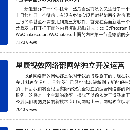
最近新办了一个手机号，然后自然而然的又注册了一个
上只能打开一个微信，有没有办法实现同时登陆两个微信呢
且很简单甚至不需要用到第三方软件。首先在桌面新建一个
然后双击打开把下面的内容复制粘贴进去：cd C:\Program Files (
WeChat.exestart WeChat.exe上面的内容第一行是
际情况修改，第二行开始是需要多开的个数，双开就是两行
7120 views
这个文件的后缀改成“.bat”，退出电脑已经登陆的微信，双
星辰视效网络部网站独立开发运营
以前网络部的网站都是依附于我的博客旗下的，现在我
在计划独立运行。目前我们已经把域名解析到了新的服务
的，日后我们将会根据实际情况完全独立的运营网络部的网
服务。这将是一个全新的改变，摆脱了以前依附于博客旗下
今后我们将把更多的新技术应用到网站上来。网站独立以后
全意的赋予网络部业务，不会再掺杂其它服务。请记住我们的网址
7049 views