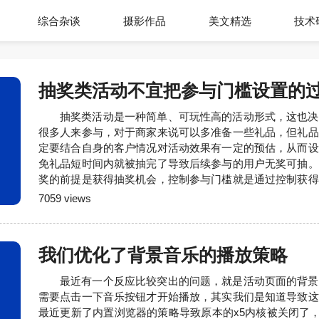
综合杂谈
摄影作品
美文精选
技术
抽奖类活动不宜把参与门槛设置的
抽奖类活动是一种简单、可玩性高的活动形式，这也决
很多人来参与，对于商家来说可以多准备一些礼品，但礼品
定要结合自身的客户情况对活动效果有一定的预估，从而设
免礼品短时间内就被抽完了导致后续参与的用户无奖可抽。
奖的前提是获得抽奖机会，控制参与门槛就是通过控制获得
的，抽奖机会的获得目前有三种途径：自己报名、推荐好友
7059 views
朋友圈，除了分享朋友圈只能获得固定1次的机会外，另外
义数量的，我们奖励的规则是自己报名获得1次，每推荐1位
我们优化了背景音乐的播放策略
最近有一个反应比较突出的问题，就是活动页面的背景
需要点击一下音乐按钮才开始播放，其实我们是知道导致这
最近更新了内置浏览器的策略导致原本的x5内核被关闭了，而