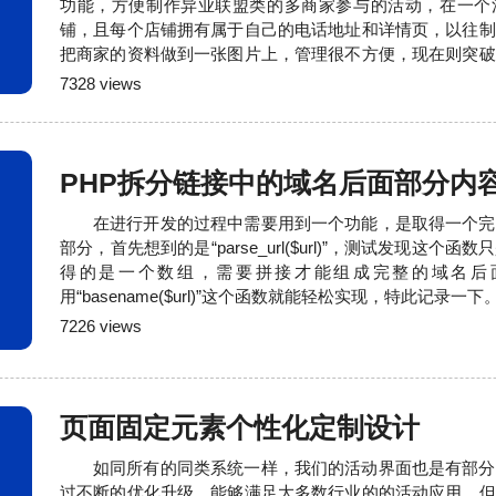
功能，方便制作异业联盟类的多商家参与的活动，在一个
铺，且每个店铺拥有属于自己的电话地址和详情页，以往制
把商家的资料做到一张图片上，管理很不方便，现在则突破
功能的时候解决了大量的兼容性问题，实属不易。2019.12.
7328 views
的小额提现增加审核成本，现在在商户体现页面增加了最低
有结束的时候最低金额为500元，当活动已
PHP拆分链接中的域名后面部分内
在进行开发的过程中需要用到一个功能，是取得一个完
部分，首先想到的是“parse_url($url)”，测试发现这个
得的是一个数组，需要拼接才能组成完整的域名后
用“basename($url)”这个函数就能轻松实现，特此记录一下
7226 views
页面固定元素个性化定制设计
如同所有的同类系统一样，我们的活动界面也是有部分
过不断的优化升级，能够满足大多数行业的的活动应用。但